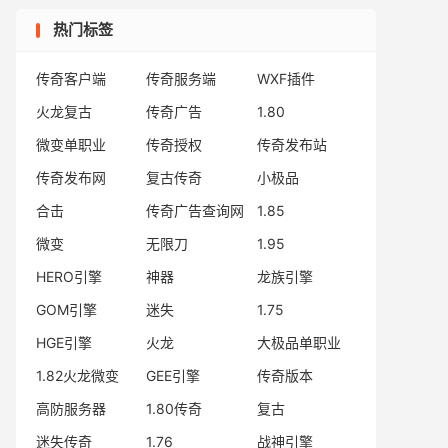
热门标签
传奇客户端
传奇服务端
WXF插件
火龙复古
传奇广告
1.80
微变单职业
传奇授权
传奇发布站
传奇发布网
复古传奇
小极品
合击
传奇广告查询网
1.85
微变
无限刀
1.95
HERO引擎
神器
龙族引擎
GOM引擎
迷失
1.75
HGE引擎
火龙
大极品单职业
1.82火龙微变
GEE引擎
传奇版本
高防服务器
1.80传奇
复古
迷失传奇
1.76
战神引擎