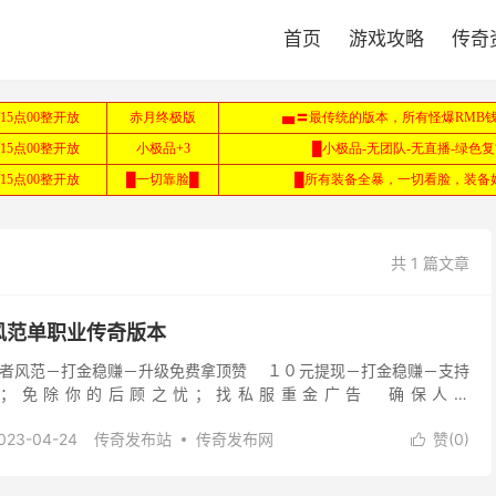
首页
游戏攻略
传奇
共 1 篇文章
风范单职业传奇版本
者风范－打金稳赚－升级免费拿顶赞 １０元提现－打金稳赚－支持
；免除你的后顾之忧；找私服重金广告 确保人气
－搜关键字：斗破复古 ｛散人发展攻略：｝
023-04-24
传奇发布站
传奇发布网
赞(
0
)

传奇