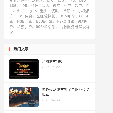
专业开服一条龙版本、1.70、1.75、1.76、1.80、
1.85、1.95、怀旧、复古、微变、中变、超变、合
击、火龙、冰雪、迷失、沉默、单职业、小极品
等、13年传奇开区经验擅长、GOM引擎、GEE引
擎、HGE引擎、BLUE引擎、HERO引擎、战神引
擎、龙族引擎、996M2引擎、高防服务器超级稳
定。
热门文章
鸿图复古180
2026-05-29
灵趣火龙复古打金单职业传奇
版本
2023-04-24