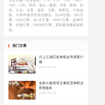
专业开服一条龙版本、1.70、1.75、1.76、1.80、
1.85、1.95、怀旧、复古、微变、中变、超变、合
击、火龙、冰雪、迷失、沉默、单职业、小极品
等、13年传奇开区经验擅长、GOM引擎、GEE引
擎、HGE引擎、BLUE引擎、HERO引擎、战神引
擎、龙族引擎、996M2引擎、高防服务器超级稳
定。
热门文章
刃上江湖打金单职业传奇客户
端
2023-04-24
全新斗破苍穹王者风范单职业
传奇版本
2023-04-24