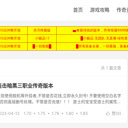
首页
游戏攻略
传奇
共 1 篇文章
连击暗黑三职业传奇版本
现使用脱机等外挂者,不管是否花钱,立即永久封号! 不要使用空白名字
否则直接删号处理。不管是否充值！！！ 道士的宝宝受道士的属性加
攻击,血量决定宝宝的血量,防御决定宝宝的防...
023-04-12
1.70
1.75
1.76
1.80
1.85
赞(
0
)

变
冰雪
单职业
合击
复古
小极品
微变
怀旧