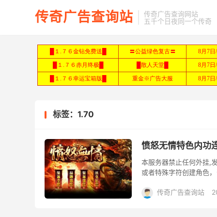
传奇广告查询站
传奇广告查询网站
五千个日夜同一个传奇
标签：1.70
愤怒无情特色内功
本服务器禁止任何外挂,发
或者特殊字符创建角色，
成,道术的高低决定宝宝的
传奇广告查询站
2
1.95
GOM引擎
中
火龙
超变
迷失