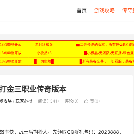
首页
游戏攻略
传奇
火龙打金三职业传奇版本
戏攻略
/
玩家心得
阅读(1341)
评论(0)
赞(
0
)

率快，战士后期秒人。先领取QQ群礼包码：2023888，