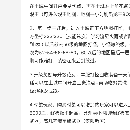
在土城中间开启免费泡点，再在土城右上角花费
骰王（可进入骰王地图，地图一小时刷新龙王BO
2，第一步弄好后，进入土城正下方地图打怪，4
方坐标333:320（技能兑换）学习流星火雨
到达50以后就去50级的地图打怪，小怪爆终极
次为52-54-56-58-60，60以后的地图最
期可能难打，装备起来后别放过。
3.升级奖励与升级花费，本服打怪回收装备一天
话可以在土城中间开启土豪泡点+商场吃聚灵珠，50
级领冰龙武器。
4.时装玩家，购买时装可以增加的玩家可以进入土
8000血，终极爆率超高，另外两小时刷新终极
武器，高几率爆至臻武器（仅限新区）。