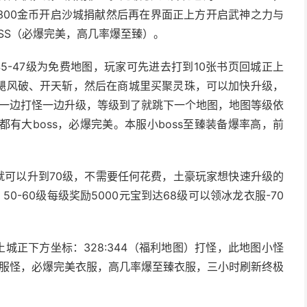
300金币开启沙城捐献然后再在界面正上方开启武神之力与
SS（必爆完美，高几率爆至臻）。
5-47级为免费地图，玩家可先进去打到10张书页回城正上
或者飓风破、开天斩，然后在商城里买聚灵珠，可以加快升级，
，一边打怪一边升级，等级到了就跳下一个地图，地图等级依
后一层都有大boss，必爆完美。本服小boss至臻装备爆率高，前
就可以升到70级，不需要任何花费，土豪玩家想快速升级的
-60级每级奖励5000元宝到达68级可以领冰龙衣服-70
城正下方坐标：328:344（福利地图）打怪，此地图小怪
衣服怪，必爆完美衣服，高几率爆至臻衣服，三小时刷新终极