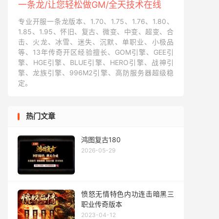
一条龙/让您轻松做GM/全天技术在线
专业开服一条龙版本、1.70、1.75、1.76、1.80、
1.85、1.95、怀旧、复古、微变、中变、超变、合
击、火龙、冰雪、迷失、沉默、单职业、小极品
等、13年传奇开区经验擅长、GOM引擎、GEE引
擎、HGE引擎、BLUE引擎、HERO引擎、战神引
擎、龙族引擎、996M2引擎、高防服务器超级稳
定。
热门文章
鸿图复古180
2026-05-29
愤怒无情特色内功连击暗黑三
职业传奇版本
2023-04-12