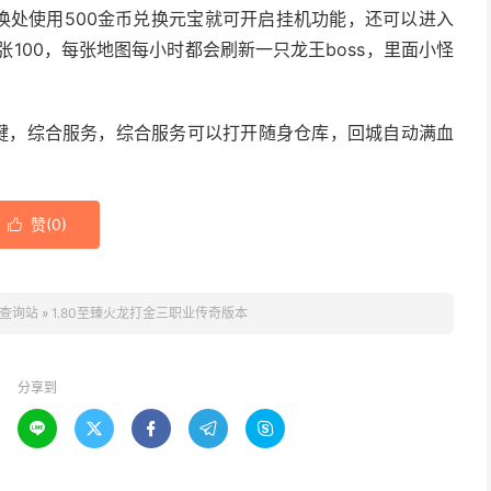
换处使用500金币兑换元宝就可开启挂机功能，还可以进入
100，每张地图每小时都会刷新一只龙王boss，里面小怪
捷键，综合服务，综合服务可以打开随身仓库，回城自动满血
赞(
0
)

查询站
»
1.80至臻火龙打金三职业传奇版本
分享到




