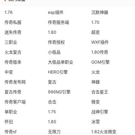
1.76
esp插件
沉默神器
传奇私服
传奇服务端
1.70
迷失传奇
1.80
超变
三职业
传奇授权
WXF插件
火龙复古
小极品
1.80传奇
传奇版本
大极品单职业
GOM引擎
中变
HERO引擎
火龙
传奇发布网
复古
神器
复古传奇
996M2引擎
合击星王
传奇客户端
合击
微变
单职业
1.75
战神引擎
怀旧
1.85
冰雪
传奇sf
无限刀
1.82火龙微变