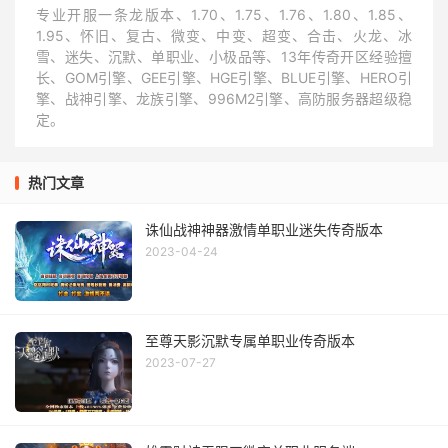
专业开服一条龙版本、1.70、1.75、1.76、1.80、1.85、
1.95、怀旧、复古、微变、中变、超变、合击、火龙、冰
雪、迷失、沉默、单职业、小极品等、13年传奇开区经验擅
长、GOM引擎、GEE引擎、HGE引擎、BLUE引擎、HERO引
擎、战神引擎、龙族引擎、996M2引擎、高防服务器超级稳
定。
热门文章
诛仙战神神器激情单职业迷失传奇版本
2023-04-24
至尊天影沉默专属单职业传奇版本
2023-07-27