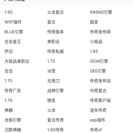
1.95
火龙复古
996M2引擎
WXF插件
复古
超变
BLUE引擎
传奇版本
传奇发布网
合击星王
单职业
小极品
怀旧
传奇私服
1.85
大极品单职业
1.75
GOM引擎
合击
冰雪
GEE引擎
1.70
无限刀
传奇发布站
传奇广告
战神引擎
中原复古
1.76
微变
传奇客户端
神器
火龙
迷失传奇
龙族引擎
复古传奇
esp插件
沉默神器
1.80传奇
传奇sf