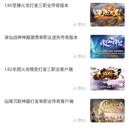
1.80至臻火龙打金三职业传奇版本
赞(
0
)

诛仙战神神器激情单职业迷失传奇版本
赞(
0
)

1.82杀戮火龙微变打金三职业客户端
赞(
0
)

仙缘沉默神器打金单职业传奇客户端
赞(
0
)
