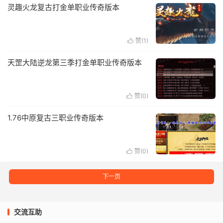
灵趣火龙复古打金单职业传奇版本
赞(
1
)

天罡大陆逆龙第三季打金单职业传奇版本
赞(
0
)

1.76中原复古三职业传奇版本
赞(
0
)

下一页
交流互助