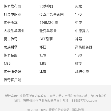
传奇发布网
沉默神器
火龙
打金单职业
传奇广告查询网
1.70
传奇版本
996M2引擎
中变
大极品单职业
微变单职业
中原复古
复古传奇
GEE引擎
神器
龙族引擎
怀旧
高防服务器
传奇私服
1.76
1.80
1.95
1.85
微变
传奇服务端
冰雪
战神引擎
传奇客户端
版权声明：来搜服所有内容均来自网络，若无意侵犯到您的权利，请及时联系
我们，将在48小时内删除相关内容！邮箱：3358577@qq.com
© 2010-2026
传奇广告查询站
网站地图