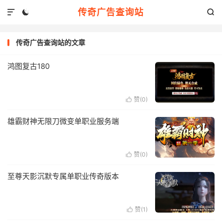
传奇广告查询站



传奇广告查询站的文章
鸿图复古180
赞(
0
)

雄霸财神无限刀微变单职业服务端
赞(
0
)

至尊天影沉默专属单职业传奇版本
赞(
1
)
