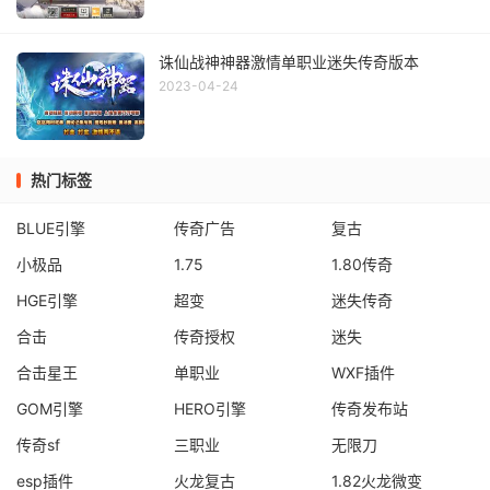
诛仙战神神器激情单职业迷失传奇版本
2023-04-24
热门标签
BLUE引擎
传奇广告
复古
小极品
1.75
1.80传奇
HGE引擎
超变
迷失传奇
合击
传奇授权
迷失
合击星王
单职业
WXF插件
GOM引擎
HERO引擎
传奇发布站
传奇sf
三职业
无限刀
esp插件
火龙复古
1.82火龙微变