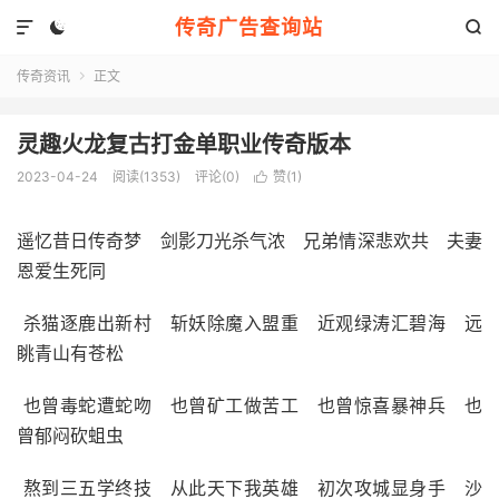
传奇广告查询站



传奇资讯
正文

灵趣火龙复古打金单职业传奇版本
2023-04-24
阅读(1353)
评论(0)
赞(
1
)

遥忆昔日传奇梦 剑影刀光杀气浓 兄弟情深悲欢共 夫妻
恩爱生死同
杀猫逐鹿出新村 斩妖除魔入盟重 近观绿涛汇碧海 远
眺青山有苍松
也曾毒蛇遭蛇吻 也曾矿工做苦工 也曾惊喜暴神兵 也
曾郁闷砍蛆虫
熬到三五学终技 从此天下我英雄 初次攻城显身手 沙