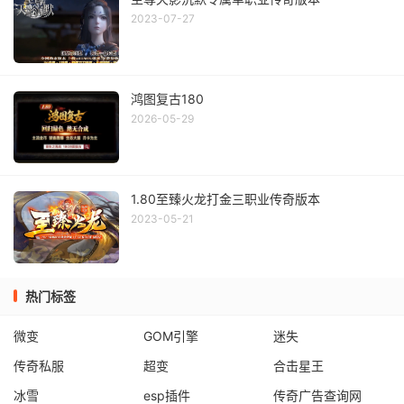
2023-07-27
鸿图复古180
2026-05-29
1.80至臻火龙打金三职业传奇版本
2023-05-21
热门标签
微变
GOM引擎
迷失
传奇私服
超变
合击星王
冰雪
esp插件
传奇广告查询网