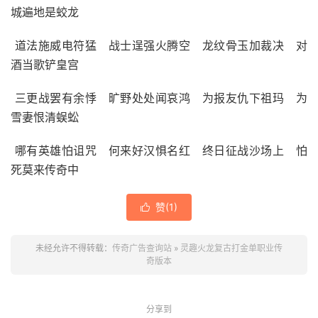
城遍地是蛟龙
道法施威电符猛 战士逞强火腾空 龙纹骨玉加裁决 对
酒当歌铲皇宫
三更战罢有余悸 旷野处处闻哀鸿 为报友仇下祖玛 为
雪妻恨清蜈蚣
哪有英雄怕诅咒 何来好汉惧名红 终日征战沙场上 怕
死莫来传奇中
赞(
1
)

未经允许不得转载：
传奇广告查询站
»
灵趣火龙复古打金单职业传
奇版本
分享到