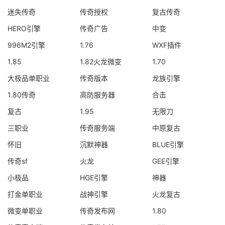
迷失传奇
传奇授权
复古传奇
HERO引擎
传奇广告
中变
996M2引擎
1.76
WXF插件
1.85
1.82火龙微变
1.70
大极品单职业
传奇版本
龙族引擎
1.80传奇
高防服务器
合击
复古
1.95
无限刀
三职业
传奇服务端
中原复古
怀旧
沉默神器
BLUE引擎
传奇sf
火龙
GEE引擎
小极品
HGE引擎
神器
打金单职业
战神引擎
火龙复古
微变单职业
传奇发布网
1.80