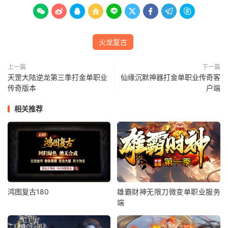









火龙复古
上一篇
下一篇
天罡大陆逆龙第三季打金单职业
仙缘沉默神器打金单职业传奇客
传奇版本
户端
相关推荐
鸿图复古180
雄霸财神无限刀微变单职业服务
端