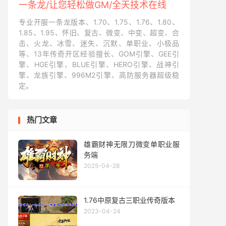
一条龙/让您轻松做GM/全天技术在线
专业开服一条龙版本、1.70、1.75、1.76、1.80、
1.85、1.95、怀旧、复古、微变、中变、超变、合
击、火龙、冰雪、迷失、沉默、单职业、小极品
等、13年传奇开区经验擅长、GOM引擎、GEE引
擎、HGE引擎、BLUE引擎、HERO引擎、战神引
擎、龙族引擎、996M2引擎、高防服务器超级稳
定。
热门文章
雄霸财神无限刀微变单职业服
务端
2025-04-28
1.76中原复古三职业传奇版本
2023-04-24