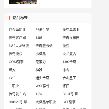
热门标签
打金单职业
战神引擎
微变单职业
传奇客户端
1.95
传奇发布网
1.82火龙微变
传奇服务端
微变
传奇授权
小极品
火龙复古
GOM引擎
无限刀
1.80传奇
超变
神器
冰雪
1.80
迷失传奇
合击星王
三职业
WXF插件
怀旧
传奇发布站
1.76
BLUE引擎
996M2引擎
大极品单职业
GEE引擎