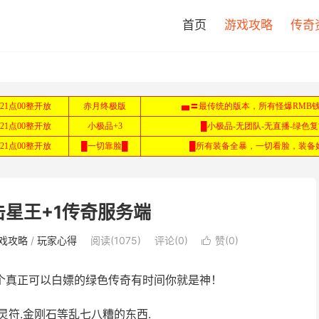
首页
游戏攻略
传奇
合击星王+1传奇服务端
戏攻略
/
玩家心得
阅读(1075)
评论(0)
赞(
0
)

一个真正可以白嫖的绿色传奇有时间你就是神！
灵符.金刚石等乱七八糟的东西.