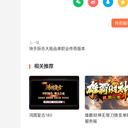




传奇服
上一篇
快手妖杀大极品单职业传奇版本
相关推荐
鸿图复古180
雄霸财神无限刀微变单
服务端