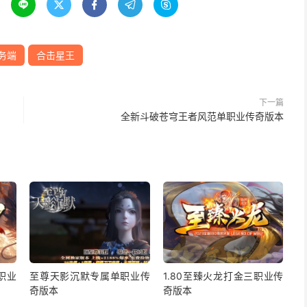





务端
合击星王
下一篇
全新斗破苍穹王者风范单职业传奇版本
职业
至尊天影沉默专属单职业传
1.80至臻火龙打金三职业传
奇版本
奇版本