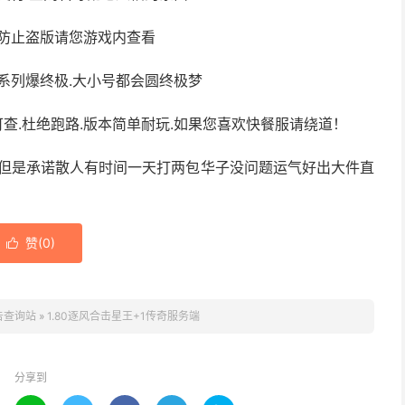
防止盗版请您游戏内查看
系列爆终极.大小号都会圆终极梦
可查.杜绝跑路.版本简单耐玩.如果您喜欢快餐服请绕道！
.但是承诺散人有时间一天打两包华子没问题运气好出大件直
赞(
0
)

告查询站
»
1.80逐风合击星王+1传奇服务端
分享到